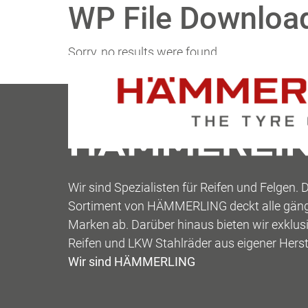
WP File Downloa
Zum Inhalt springen
Sorry, no results were found.
Search for:
Search
Wir sind Spezialisten für Reifen und Felgen. 
Sortiment von HÄMMERLING deckt alle gän
Marken ab. Darüber hinaus bieten wir exklu
Reifen und LKW Stahlräder aus eigener Herst
Wir sind HÄMMERLING