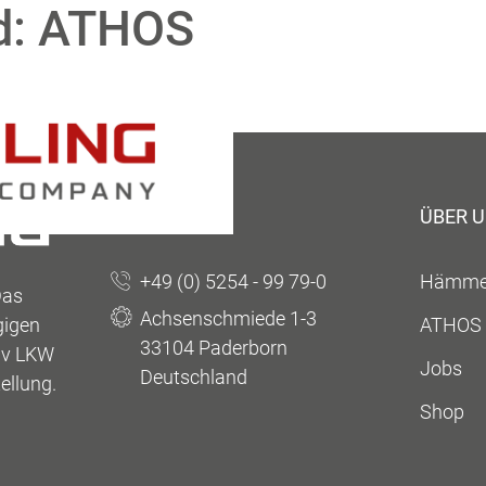
d:
ATHOS
KONTAKT
ÜBER 
+49 (0) 5254 - 99 79-0
Hämmer
Das
Achsenschmiede 1-3
gigen
ATHOS 
33104 Paderborn
siv LKW
Jobs
Deutschland
ellung.
Shop